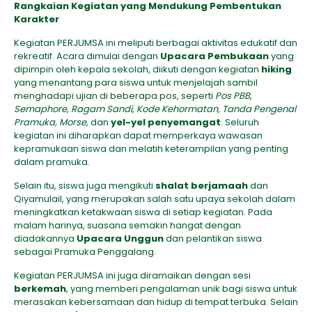
Rangkaian Kegiatan yang Mendukung Pembentukan
Karakter
Kegiatan PERJUMSA ini meliputi berbagai aktivitas edukatif dan
rekreatif. Acara dimulai dengan
Upacara Pembukaan
yang
dipimpin oleh kepala sekolah, diikuti dengan kegiatan
hiking
yang menantang para siswa untuk menjelajah sambil
menghadapi ujian di beberapa pos, seperti
Pos PBB,
Semaphore, Ragam Sandi, Kode Kehormatan, Tanda Pengenal
Pramuka, Morse,
dan
yel-yel penyemangat
. Seluruh
kegiatan ini diharapkan dapat memperkaya wawasan
kepramukaan siswa dan melatih keterampilan yang penting
dalam pramuka.
Selain itu, siswa juga mengikuti
shalat berjamaah
dan
Qiyamulail, yang merupakan salah satu upaya sekolah dalam
meningkatkan ketakwaan siswa di setiap kegiatan. Pada
malam harinya, suasana semakin hangat dengan
diadakannya
Upacara Unggun
dan pelantikan siswa
sebagai Pramuka Penggalang.
Kegiatan PERJUMSA ini juga diramaikan dengan sesi
berkemah
, yang memberi pengalaman unik bagi siswa untuk
merasakan kebersamaan dan hidup di tempat terbuka. Selain