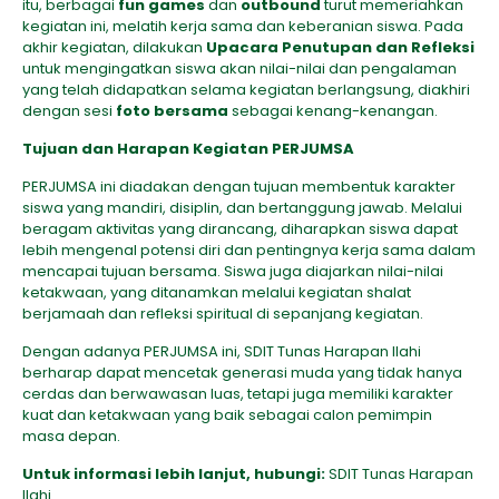
itu, berbagai
fun games
dan
outbound
turut memeriahkan
kegiatan ini, melatih kerja sama dan keberanian siswa. Pada
akhir kegiatan, dilakukan
Upacara Penutupan dan Refleksi
untuk mengingatkan siswa akan nilai-nilai dan pengalaman
yang telah didapatkan selama kegiatan berlangsung, diakhiri
dengan sesi
foto bersama
sebagai kenang-kenangan.
Tujuan dan Harapan Kegiatan PERJUMSA
PERJUMSA ini diadakan dengan tujuan membentuk karakter
siswa yang mandiri, disiplin, dan bertanggung jawab. Melalui
beragam aktivitas yang dirancang, diharapkan siswa dapat
lebih mengenal potensi diri dan pentingnya kerja sama dalam
mencapai tujuan bersama. Siswa juga diajarkan nilai-nilai
ketakwaan, yang ditanamkan melalui kegiatan shalat
berjamaah dan refleksi spiritual di sepanjang kegiatan.
Dengan adanya PERJUMSA ini, SDIT Tunas Harapan Ilahi
berharap dapat mencetak generasi muda yang tidak hanya
cerdas dan berwawasan luas, tetapi juga memiliki karakter
kuat dan ketakwaan yang baik sebagai calon pemimpin
masa depan.
Untuk informasi lebih lanjut, hubungi:
SDIT Tunas Harapan
Ilahi