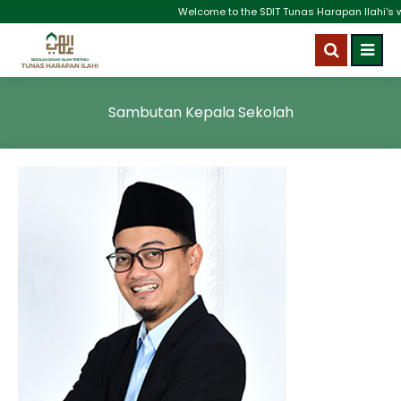
Welcome to the SDIT Tunas Harapan Ilahi's we
Sambutan Kepala Sekolah